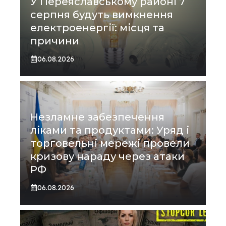
У Переяславському районі 7
серпня будуть вимкнення
електроенергії: місця та
причини
06.08.2026
Незламне забезпечення
ліками та продуктами: Уряд і
торговельні мережі провели
кризову нараду через атаки
РФ
06.08.2026