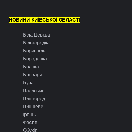
НОВИНИ КИЇВСЬКОЇ ОБЛАСТІ
Біла Церква
Білогородка
Бориспіль
Бородянка
Боярка
Бровари
Буча
Васильків
Вишгород
Вишневе
Ірпінь
Фастів
Обухів