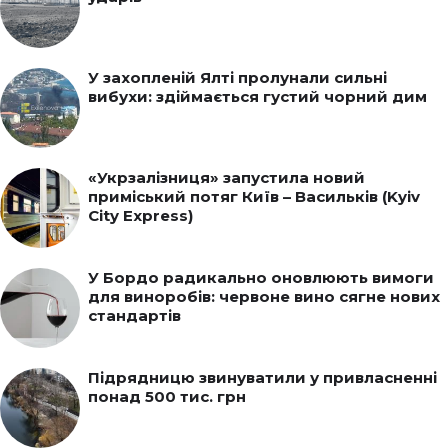
У захопленій Ялті пролунали сильні
вибухи: здіймається густий чорний дим
«Укрзалізниця» запустила новий
приміський потяг Київ – Васильків (Kyiv
City Express)
У Бордо радикально оновлюють вимоги
для виноробів: червоне вино сягне нових
стандартів
Підрядницю звинуватили у привласненні
понад 500 тис. грн