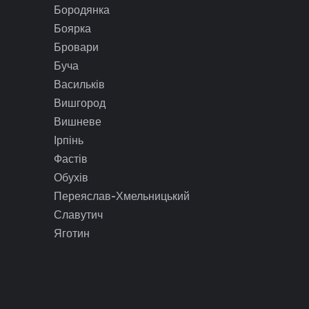
Бородянка
Боярка
Бровари
Буча
Васильків
Вишгород
Вишневе
Ірпінь
Фастів
Обухів
Переяслав-Хмельницький
Славутич
Яготин