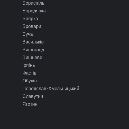
Бориспіль
Бородянка
Боярка
Бровари
Буча
Васильків
Вишгород
Вишневе
Ірпінь
Фастів
Обухів
Переяслав-Хмельницький
Славутич
Яготин