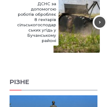
ДСНС за
допомогою
роботів обробляє
8 гектарів
сільськогосподар
ських угідь у
Бучанському
районі
РІЗНЕ