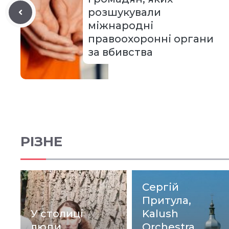
розшукували
міжнародні
правоохоронні органи
за вбивства
РІЗНЕ
Сергій
Притула,
У столиці
Kalush
люди
Orchestra,