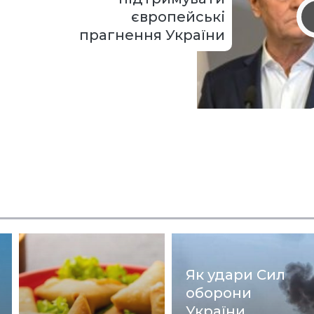
європейські
прагнення України
Як удари Сил
оборони
України