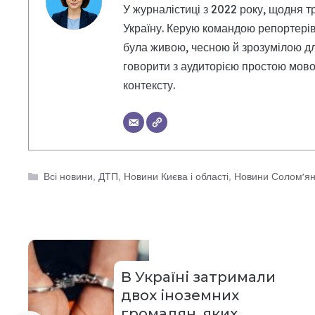
У журналістиці з 2022 року, щодня т
Україну. Керую командою репортерів
була живою, чесною й зрозумілою дл
говорити з аудиторією простою мовою
контексту.
Категорії
Всі новини
,
ДТП
,
Новини Києва і області
,
Новини Солом'янс
В Україні затримали
двох іноземних
громадян, яких