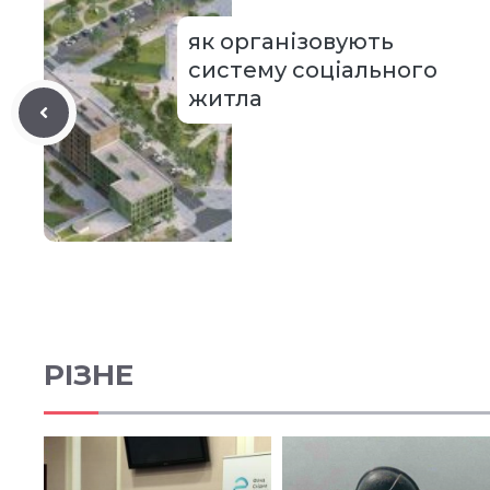
як організовують
систему соціального
житла
РІЗНЕ