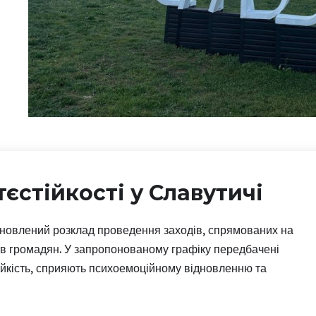
єстійкості у Славутичі
оновлений розклад проведення заходів, спрямованих на
сів громадян. У запропонованому графіку передбачені
тійкість, сприяють психоемоційному відновленню та