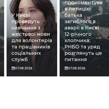
прокоментува
в петицію
У Києві
батька
проведуть
загиблого в
навчання з
аварії в Києві
жестової мови
12-річного
для волонтерів
хлопчика:
та працівників
РНБО та уряд
соціальних
розглянуть це
служб
питання
07.08.2026
07.08.2026