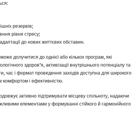
ься:
ішніх резервів;
ення рівня стресу;
даптації до нових життєвих обставин.
оже долучитися до однієї або кількох програм, які
огічного здоров’я, активізації внутрішнього потенціалу та
ати, час і формат проведення заходів доступна для широкого
м комфортом і ефективністю.
родовжує активно підтримувати місцеву спільноту, надаючи
ажливими елементами у формуванні стійкого й гармонійного