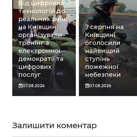
Від цифрових
технологій до
реальних змін:
на Київщині
7 серпня на
організували
Київщині
тренінг з
оголосили
електронної
найвищий
демократії та
ступінь
цифрових
пожежної
послуг
небезпеки
07.08.2026
07.08.2026
Залишити коментар