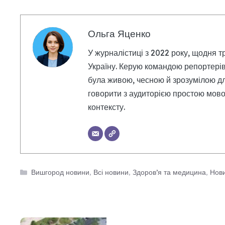
Ольга Яценко
У журналістиці з 2022 року, щодня т
Україну. Керую командою репортерів
була живою, чесною й зрозумілою дл
говорити з аудиторією простою мовою
контексту.
Категорії
Вишгород новини
,
Всі новини
,
Здоров’я та медицина
,
Нови