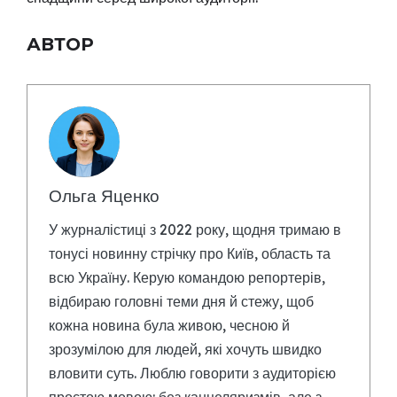
АВТОР
Ольга Яценко
У журналістиці з 2022 року, щодня тримаю в
тонусі новинну стрічку про Київ, область та
всю Україну. Керую командою репортерів,
відбираю головні теми дня й стежу, щоб
кожна новина була живою, чесною й
зрозумілою для людей, які хочуть швидко
вловити суть. Люблю говорити з аудиторією
простою мовою: без канцеляризмів, але з