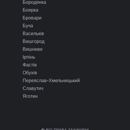
Бородянка
Боярка
Бровари
Буча
Васильків
Вишгород
Вишневе
Ірпінь
Фастів
Обухів
Переяслав-Хмельницький
Славутич
Яготин