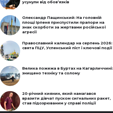
усунули від обов’язків
Олександр Пащинський: На головній
площі Ірпеня приспустили прапори на
знак скорботи за жертвами російської
агресії
Православний календар на серпень 2026:
свята ПЦУ, Успенський піст і ключові події
Велика пожежа в Буртах на Кагарличчині:
знищено техніку та солому
20-річний киянин, який намагався
вразити дівчат пуском сигнальних ракет,
став підозрюваним у справі поліції