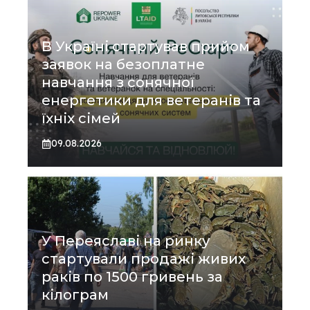
В Україні стартував прийом
заявок на безоплатне
навчання з сонячної
енергетики для ветеранів та
їхніх сімей
09.08.2026
У Переяславі на ринку
стартували продажі живих
раків по 1500 гривень за
кілограм