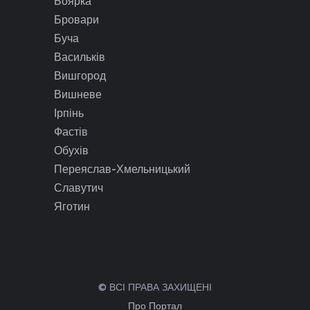
Боярка
Бровари
Буча
Васильків
Вишгород
Вишневе
Ірпінь
Фастів
Обухів
Переяслав-Хмельницький
Славутич
Яготин
© ВСІ ПРАВА ЗАХИЩЕНІ
Про Портал