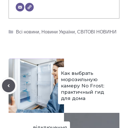
Категорії
Всі новини
,
Новини України
,
СВІТОВІ НОВИНИ
Как выбрать
морозильную
камеру No Frost:
практичный гид
для дома
відключення