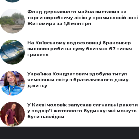
Фонд державного майна виставив на
торги виробничу лінію у промисловій зоні
Житомира за 1,5 млн грн
На Київському водосховищі браконьєр
виловив риби на суму близько 67 тисяч
гривень
Українка Кондратович здобула титул
чемпіонки світу з бразильського джиу-
джитсу
У Києві чоловік запускав сигнальні ракети
у подвір’ї житлового будинку: які можуть
бути наслідки