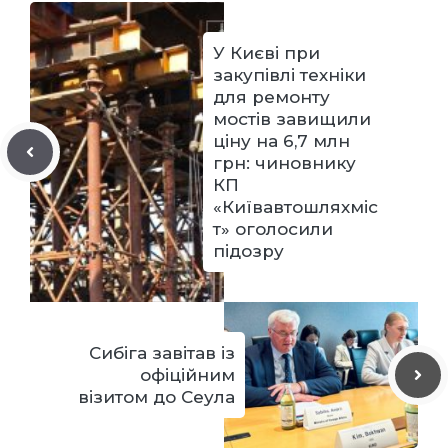
У Києві при
закупівлі техніки
для ремонту
мостів завищили
ціну на 6,7 млн
грн: чиновнику
КП
«Київавтошляхміс
т» оголосили
підозру
Сибіга завітав із
офіційним
візитом до Сеула