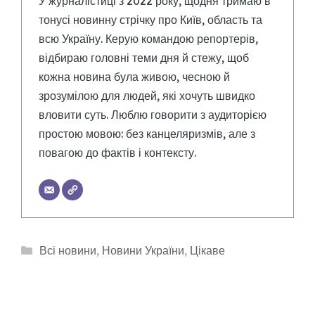
У журналістиці з 2022 року, щодня тримаю в
тонусі новинну стрічку про Київ, область та
всю Україну. Керую командою репортерів,
відбираю головні теми дня й стежу, щоб
кожна новина була живою, чесною й
зрозумілою для людей, які хочуть швидко
вловити суть. Люблю говорити з аудиторією
простою мовою: без канцеляризмів, але з
повагою до фактів і контексту.
Категорії
Всі новини
,
Новини України
,
Цікаве