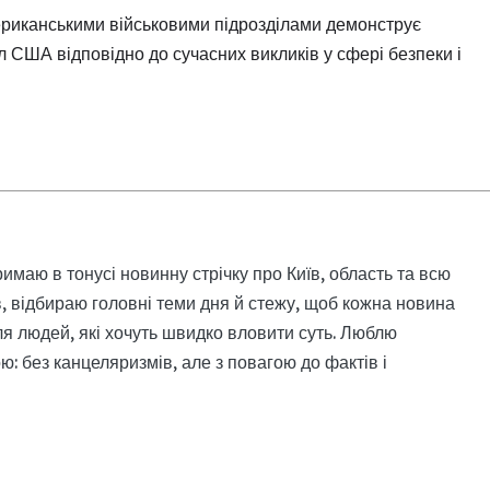
ериканськими військовими підрозділами демонструє
 США відповідно до сучасних викликів у сфері безпеки і
римаю в тонусі новинну стрічку про Київ, область та всю
, відбираю головні теми дня й стежу, щоб кожна новина
я людей, які хочуть швидко вловити суть. Люблю
: без канцеляризмів, але з повагою до фактів і