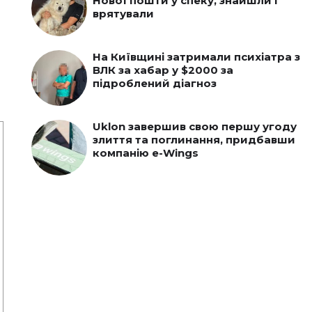
Нової пошти у спеку, знайшли і
врятували
На Київщині затримали психіатра з
ВЛК за хабар у $2000 за
підроблений діагноз
Uklon завершив свою першу угоду
злиття та поглинання, придбавши
компанію e-Wings