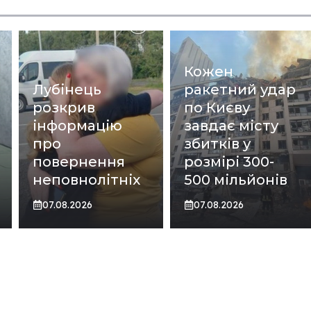
Кожен
Лубінець
ракетний удар
розкрив
по Києву
інформацію
завдає місту
про
збитків у
повернення
розмірі 300-
неповнолітніх
500 мільйонів
07.08.2026
07.08.2026