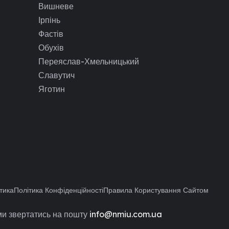
Вишневе
Ірпінь
Фастів
Обухів
Переяслав-Хмельницький
Славутич
Яготин
тика
Політика Конфіденційності
Правила Користування Сайтом
и звертатись на пошту
info@nmiu.com.ua