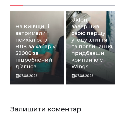
Uklon
На Київщині
завершив
затримали
свою першу
психіатра з
угоду злиття
ВЛК за хабар у
та поглинання,
$2000 за
придбавши
підроблений
компанію e-
діагноз
Wings
07.08.2026
07.08.2026
Залишити коментар