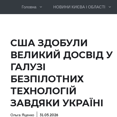
Перейти
Головна
НОВИНИ КИЄВА І ОБЛАСТІ
до
вмісту
США ЗДОБУЛИ
ВЕЛИКИЙ ДОСВІД У
ГАЛУЗІ
БЕЗПІЛОТНИХ
ТЕХНОЛОГІЙ
ЗАВДЯКИ УКРАЇНІ
Ольга Яценко
31.05.2026