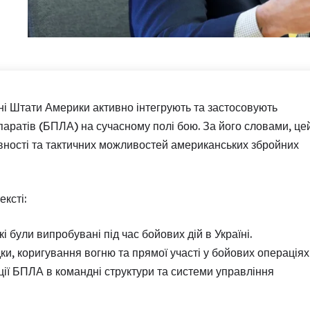
ні Штати Америки активно інтегрують та застосовують
апаратів (БПЛА) на сучасному полі бою. За його словами, це
ності та тактичних можливостей американських збройних
ексті:
і були випробувані під час бойових дій в Україні.
ки, коригування вогню та прямої участі у бойових операціях
ції БПЛА в командні структури та системи управління