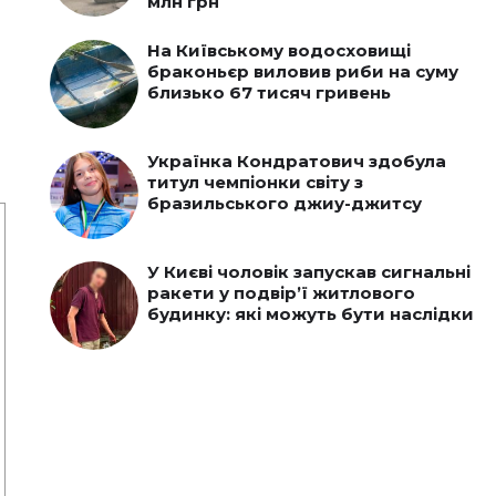
млн грн
На Київському водосховищі
браконьєр виловив риби на суму
близько 67 тисяч гривень
Українка Кондратович здобула
титул чемпіонки світу з
бразильського джиу-джитсу
У Києві чоловік запускав сигнальні
ракети у подвір’ї житлового
будинку: які можуть бути наслідки