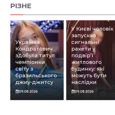
РІЗНЕ
У Києві чоловік
запускав
Українка
сигнальні
Кондратович
ракети у
здобула титул
подвір’ї
чемпіонки
житлового
світу з
будинку: які
бразильського
можуть бути
джиу-джитсу
наслідки
09.08.2026
09.08.2026