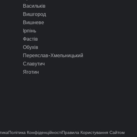
Васильків
Вишгород
Вишневе
Ірпінь
Фастів
Обухів
Переяслав-Хмельницький
Славутич
Яготин
тика
Політика Конфіденційності
Правила Користування Сайтом