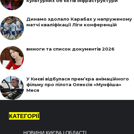
культурних об’єктів інфраструктури
Динамо здолало Карабах у напруженому
матчі кваліфікації Ліги конференцій
вимоги та список документів 2026
У Києві відбулася прем’єра анімаційного
фільму про пілота Олексія «Мунфіша»
Меся
КАТЕГОРІЇ
НОВИНИ КИЄВА І ОБЛАСТІ