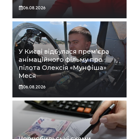
06.08.2026
У Києві відбулася прем’єра
анімаційного фільму про
пілота Олексія «Мунфіша»
Меся
06.08.2026
Чорнобильські схеми,