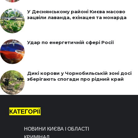
У Деснянському районі Києва масово
зацвіли лаванда, ехінацея та монарда
Удар по енергетичній сфері Росії
Дикі корови у Чорнобильській зоні досі
зберігають спогади про рідний край
КАТЕГОРІЇ
НОВИНИ КИЄВА І ОБЛАСТІ
КРИМІНАЛ