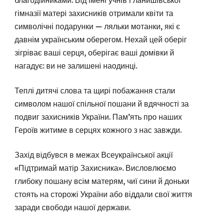
благодійниками. Від імені учнів Гланишівської
гімназії матері захисників отримали квіти та
символічні подарунки — ляльки мотанки, які є
давнім українським оберегом. Нехай цей оберіг
зігріває ваші серця, оберігає ваші домівки й
нагадує: ви не залишені наодинці.
Теплі дитячі слова та щирі побажання стали
символом нашої спільної пошани й вдячності за
подвиг захисників України. Пам’ять про наших
Героїв житиме в серцях кожного з нас завжди.
Захід відбувся в межах Всеукраїнської акції
«Підтримай матір Захисника». Висловлюємо
глибоку пошану всім матерям, чиї сини й доньки
стоять на сторожі України або віддали свої життя
заради свободи нашої держави.