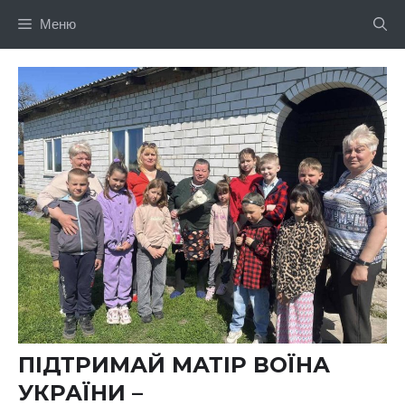
Перейти
Меню
до
вмісту
ПІДТРИМАЙ МАТІР ВОЇНА
УКРАЇНИ –