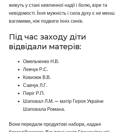
живуть у стані невпинної надії і болю, віри та
невідомості. Їхня мужність і сила духу є не менш
вагомими, ніж подвиги їхніх синів.
Під час заходу діти
відвідали матерів:
Омельченко Н.В.
Левчук Р.С.
Ковизюк В.В.
Савчук Л.Г.
Пиріг Р.П.
Шаповал Л.М. — матір Героя України
Шаповала Романа.
Вони передали продуктові набори, надані