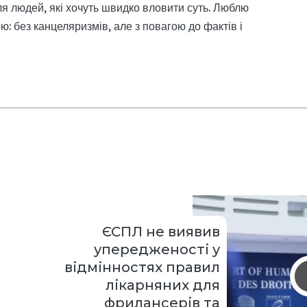
я людей, які хочуть швидко вловити суть. Люблю
: без канцеляризмів, але з повагою до фактів і
ЄСПЛ не виявив
упередженості у
відмінностях правил
лікарняних для
фрилансерів та