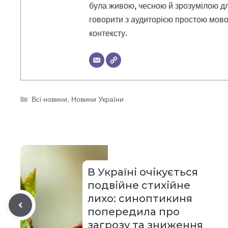
була живою, чесною й зрозумілою дл
говорити з аудиторією простою мовою
контексту.
Категорії
Всі новини
,
Новини України
В Україні очікується
подвійне стихійне
лихо: синоптикиня
попередила про
загрозу та зниження