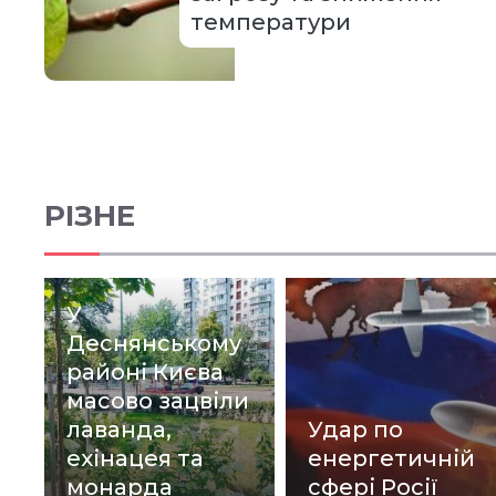
температури
РІЗНЕ
У
Деснянському
районі Києва
масово зацвіли
лаванда,
Удар по
ехінацея та
енергетичній
монарда
сфері Росії