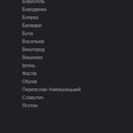
Бориспіль
Бородянка
Боярка
Бровари
Буча
Васильків
Вишгород
Вишневе
Ірпінь
Фастів
Обухів
Переяслав-Хмельницький
Славутич
Яготин