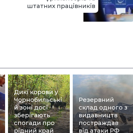
штатних працівників
Дикі корови у
Чорнобильські
Резервний
й зоні досі
склад одного з
зберігають
видавництв
спогади про
постраждав
рідний край
від атаки РФ