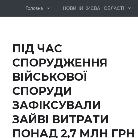
Перейти
Головна
НОВИНИ КИЄВА І ОБЛАСТІ
до
вмісту
ПІД ЧАС
СПОРУДЖЕННЯ
ВІЙСЬКОВОЇ
СПОРУДИ
ЗАФІКСУВАЛИ
ЗАЙВІ ВИТРАТИ
ПОНАД 2,7 МЛН ГРН