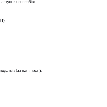
наступних способів:
П);
одатків (за наявності).