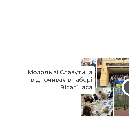
Молодь зі Славутича
відпочиває в таборі
Вісагінаса