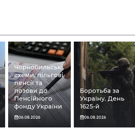
Чорнобильські
схеми, пільгові
пенсії та
позови до
Боротьба за
Пенсійного
Україну. День
фонду України
1625-й
06.08.2026
06.08.2026