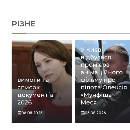
РІЗНЕ
У Києві
відбулася
прем’єра
анімаційного
вимоги та
фільму про
список
пілота Олексія
документів
«Мунфіша»
2026
Меся
06.08.2026
06.08.2026