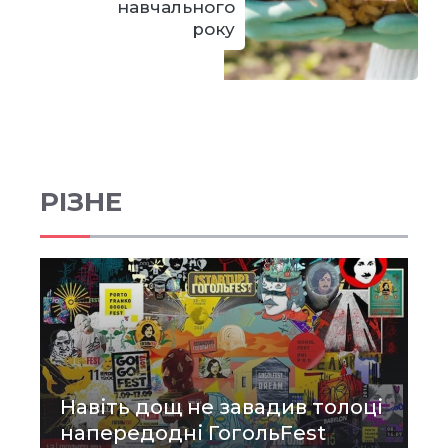
навчального
року
РІЗНЕ
Навіть дощ не завадив толоці
напередодні ГогольFest