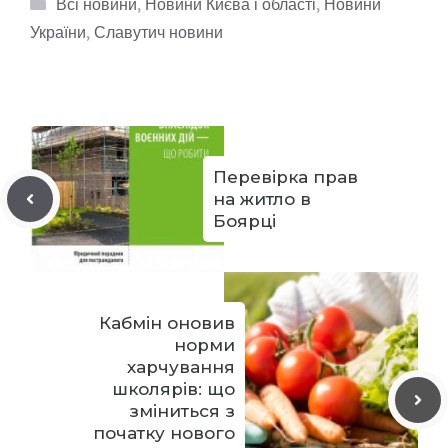
Категорії
Всі новини
,
Новини Києва і області
,
Новини
України
,
Славутич новини
Перевірка прав
на житло в
Боярці
Кабмін оновив
норми
харчування
школярів: що
зміниться з
початку нового