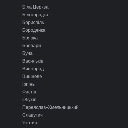
Біла Церква
Білогородка
Бориспіль
Бородянка
Боярка
Бровари
Буча
Васильків
Вишгород
Вишневе
Ірпінь
Фастів
Обухів
Переяслав-Хмельницький
Славутич
Яготин