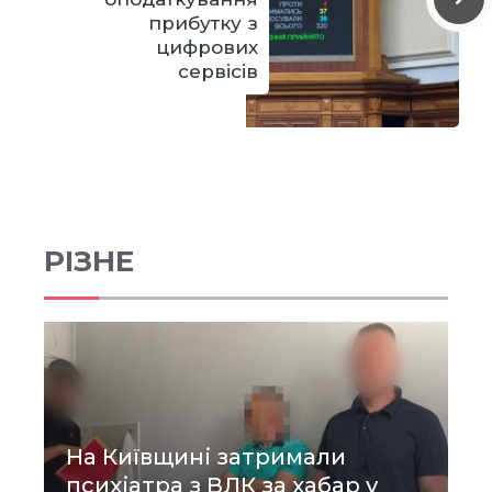
прибутку з
цифрових
сервісів
РІЗНЕ
На Київщині затримали
психіатра з ВЛК за хабар у