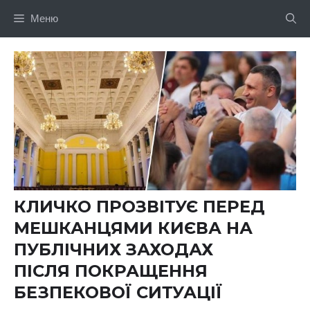
Перейти
Меню
до
вмісту
КЛИЧКО ПРОЗВІТУЄ ПЕРЕД
МЕШКАНЦЯМИ КИЄВА НА
ПУБЛІЧНИХ ЗАХОДАХ
ПІСЛЯ ПОКРАЩЕННЯ
БЕЗПЕКОВОЇ СИТУАЦІЇ