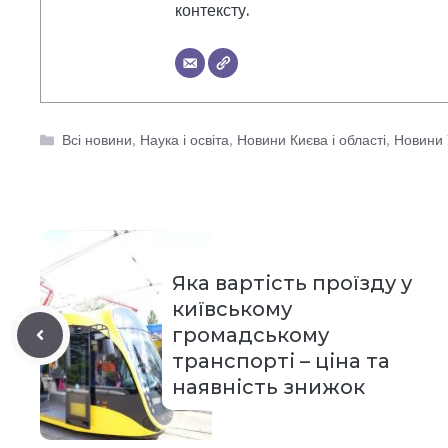
контексту.
Категорії
Всі новини
,
Наука і освіта
,
Новини Києва і області
,
Новини 
Яка вартість проїзду у
київському
громадському
транспорті – ціна та
наявність знижок