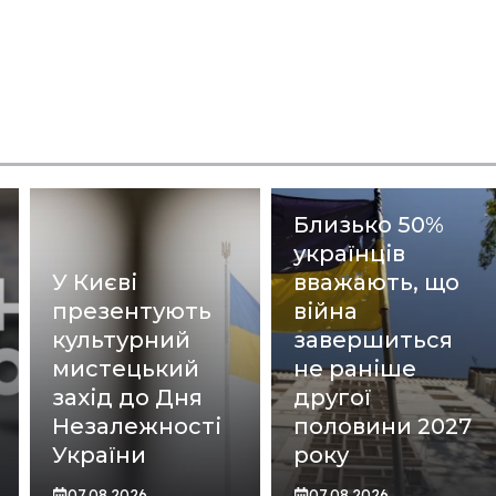
Близько 50%
українців
У Києві
вважають, що
презентують
війна
культурний
завершиться
мистецький
не раніше
захід до Дня
другої
Незалежності
половини 2027
України
року
07.08.2026
07.08.2026