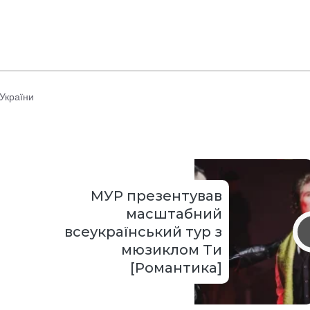
України
МУР презентував
масштабний
всеукраїнський тур з
мюзиклом Ти
[Романтика]