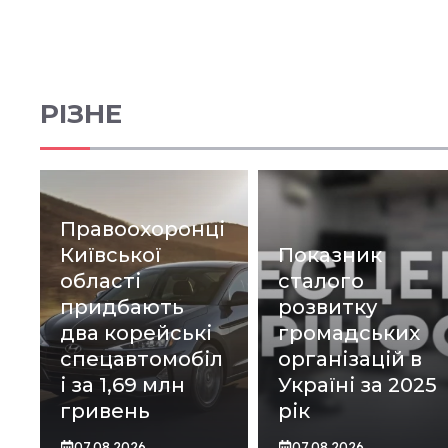
РІЗНЕ
Правоохоронці
Київської
Показник
області
сталого
придбають
розвитку
два корейські
громадських
спецавтомобіл
організацій в
і за 1,69 млн
Україні за 2025
гривень
рік
07.08.2026
07.08.2026