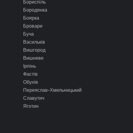
Бориспіль
Бородянка
Боярка
Бровари
Буча
Васильків
Вишгород
Вишневе
Ірпінь
Фастів
Обухів
Переяслав-Хмельницький
Славутич
Яготин