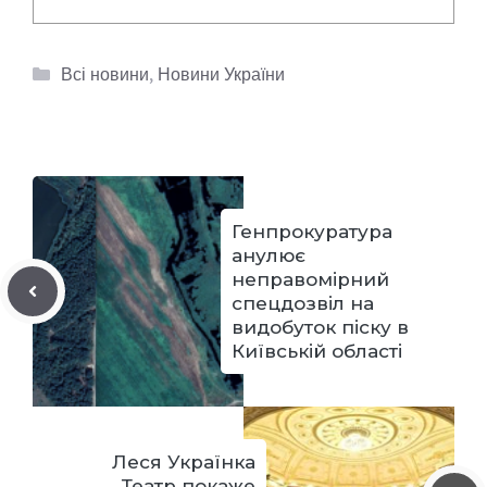
Категорії
Всі новини
,
Новини України
Генпрокуратура
анулює
неправомірний
спецдозвіл на
видобуток піску в
Київській області
Леся Українка
Театр покаже