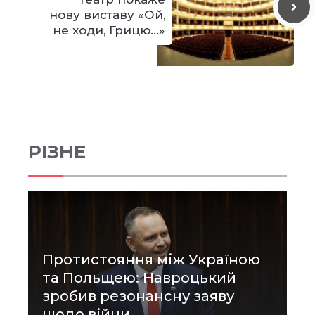
нову виставу «Ой,
не ходи, Грицю…»
РІЗНЕ
Протистояння між Україною
та Польщею: Навроцький
зробив резонансну заяву
щодо війни