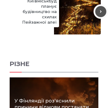
Київміськбуд
планує
будівництво на
схилах
Пейзажної алеї
РІЗНЕ
У Фінляндії роз’яснили
причини відмови постачати