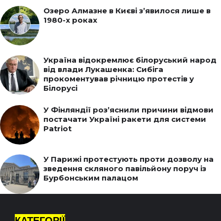
Озеро Алмазне в Києві з’явилося лише в
1980-х роках
Україна відокремлює білоруський народ
від влади Лукашенка: Сибіга
прокоментував річницю протестів у
Білорусі
У Фінляндії роз’яснили причини відмови
постачати Україні ракети для системи
Patriot
У Парижі протестують проти дозволу на
зведення скляного павільйону поруч із
Бурбонським палацом
КАТЕГОРІЇ