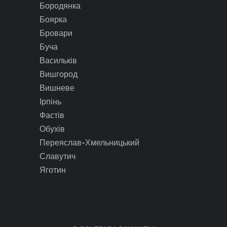
Бородянка
Боярка
Бровари
Буча
Васильків
Вишгород
Вишневе
Ірпінь
Фастів
Обухів
Переяслав-Хмельницький
Славутич
Яготин