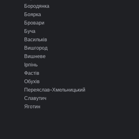
Бородянка
Боярка
Бровари
Буча
Васильків
Вишгород
Вишневе
Ірпінь
Фастів
Обухів
Переяслав-Хмельницький
Славутич
Яготин