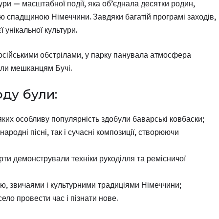
ри — масштабної події, яка об’єднала десятки родин,
ою спадщиною Німеччини. Завдяки багатій програмі заходів,
ї унікальної культури.
осійськими обстрілами, у парку панувала атмосфера
сили мешканцям Бучі.
оду були:
яких особливу популярність здобули баварські ковбаски;
ародні пісні, так і сучасні композиції, створюючи
рти демонстрували техніки рукоділля та ремісничої
ією, звичаями і культурними традиціями Німеччини;
село провести час і пізнати нове.