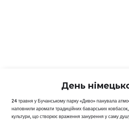
День німецько
24 травня у Бучанському парку «Диво» панувала атмо
наповнили аромати традиційних баварських ковбасок, 
культури, що створює враження занурення у саму душ