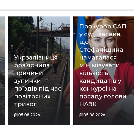
Прокурор САП
у суді заявив,
що
Стефанішина
Укрзалізниця
намагалася
роз’яснила
мінімізувати
причини
кількість
зупинки
кандидатів у
поїздів під час
конкурсі на
повітряних
посаду голови
тривог
НАЗК
05.08.2026
05.08.2026