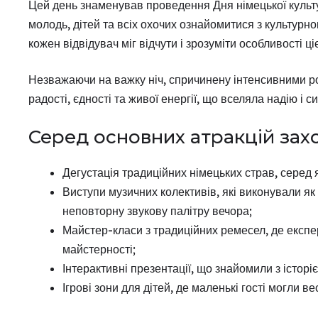
Цей день знаменував проведення Дня німецької культу
молодь, дітей та всіх охочих ознайомитися з культурн
кожен відвідувач міг відчути і зрозуміти особливості ціє
Незважаючи на важку ніч, спричинену інтенсивними р
радості, єдності та живої енергії, що вселяла надію і 
Серед основних атракцій зах
Дегустація традиційних німецьких страв, серед 
Виступи музичних колективів, які виконували як н
неповторну звукову палітру вечора;
Майстер-класи з традиційних ремесел, де експе
майстерності;
Інтерактивні презентації, що знайомили з істор
Ігрові зони для дітей, де маленькі гості могли ве