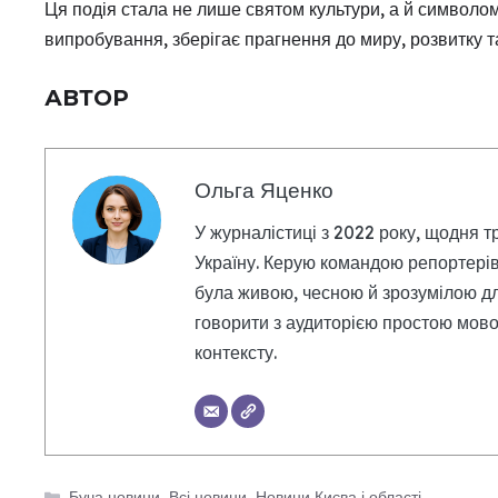
Ця подія стала не лише святом культури, а й символом 
випробування, зберігає прагнення до миру, розвитку т
АВТОР
Ольга Яценко
У журналістиці з 2022 року, щодня т
Україну. Керую командою репортерів
була живою, чесною й зрозумілою дл
говорити з аудиторією простою мовою
контексту.
Категорії
Буча новини
,
Всі новини
,
Новини Києва і області