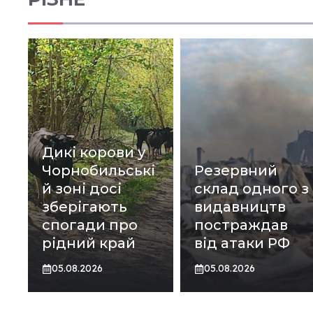
Дикі корови у
Чорнобильські
Резервний
й зоні досі
склад одного з
зберігають
видавництв
спогади про
постраждав
рідний край
від атаки РФ
05.08.2026
05.08.2026