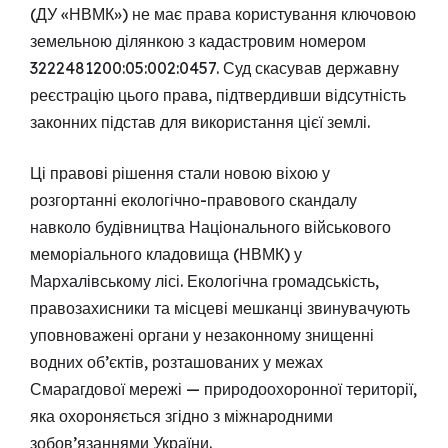
(ДУ «НВМК») не має права користування ключовою
земельною ділянкою з кадастровим номером
3222481200:05:002:0457. Суд скасував державну
реєстрацію цього права, підтвердивши відсутність
законних підстав для використання цієї землі.
Ці правові рішення стали новою віхою у
розгортанні екологічно-правового скандалу
навколо будівництва Національного військового
меморіального кладовища (НВМК) у
Мархалівському лісі. Екологічна громадськість,
правозахисники та місцеві мешканці звинувачують
уповноважені органи у незаконному знищенні
водних об’єктів, розташованих у межах
Смарагдової мережі — природоохоронної території,
яка охороняється згідно з міжнародними
зобов’язаннями України.