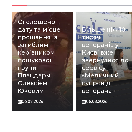
Оголошено
дату та місце
Більше ніж 10
прощання із
тисяч
загиблим
ветеранів у
керівником
Києві вже
пошукової
звернулися до
групи
сервісу
Плацдарм
«Медичний
Олексієм
супровід
Юковим
ветерана»
06.08.2026
06.08.2026