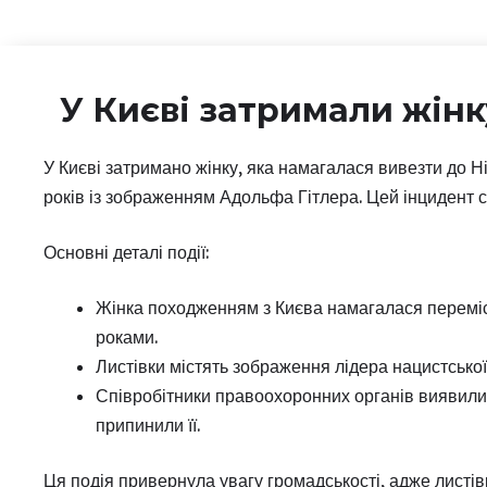
У Києві затримали жінку
У Києві затримано жінку, яка намагалася вивезти до Ні
років із зображенням Адольфа Гітлера. Цей інцидент с
Основні деталі події:
Жінка походженням з Києва намагалася переміст
роками.
Листівки містять зображення лідера нацистсько
Співробітники правоохоронних органів виявили
припинили її.
Ця подія привернула увагу громадськості, адже листів