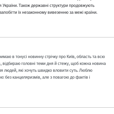
ля України. Також державні структури продовжують
апобігти їх незаконному вивезенню за межі країни.
римаю в тонусі новинну стрічку про Київ, область та всю
, відбираю головні теми дня й стежу, щоб кожна новина
я людей, які хочуть швидко вловити суть. Люблю
: без канцеляризмів, але з повагою до фактів і