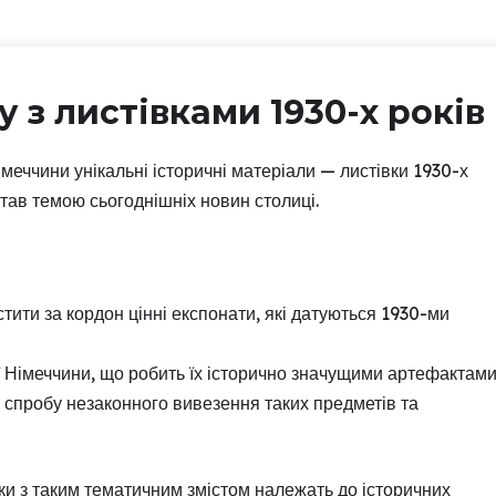
 з листівками 1930-х років
меччини унікальні історичні матеріали — листівки 1930-х
тав темою сьогоднішніх новин столиці.
ити за кордон цінні експонати, які датуються 1930-ми
ї Німеччини, що робить їх історично значущими артефактами
 спробу незаконного вивезення таких предметів та
ки з таким тематичним змістом належать до історичних