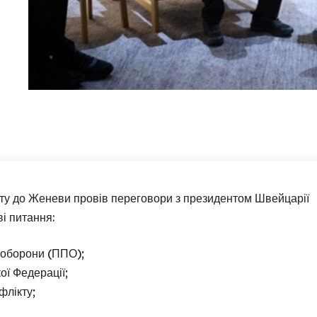
иту до Женеви провів переговори з президентом Швейцарії
ві питання:
 оборони (ППО);
ої Федерації;
флікту;