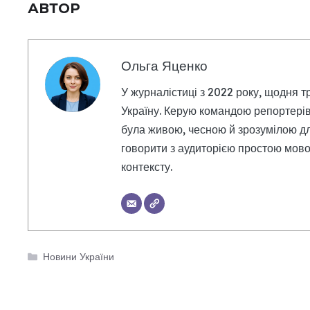
АВТОР
Ольга Яценко
У журналістиці з 2022 року, щодня т
Україну. Керую командою репортерів
була живою, чесною й зрозумілою дл
говорити з аудиторією простою мовою
контексту.
Категорії
Новини України