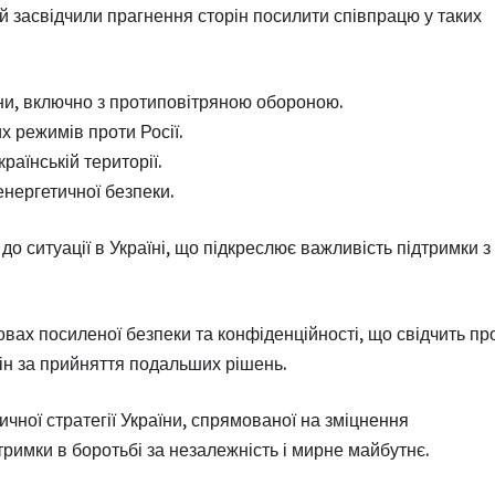
й засвідчили прагнення сторін посилити співпрацю у таких
ни, включно з протиповітряною обороною.
х режимів проти Росії.
аїнській території.
енергетичної безпеки.
до ситуації в Україні, що підкреслює важливість підтримки з
вах посиленої безпеки та конфіденційності, що свідчить пр
рін за прийняття подальших рішень.
чної стратегії України, спрямованої на зміцнення
тримки в боротьбі за незалежність і мирне майбутнє.