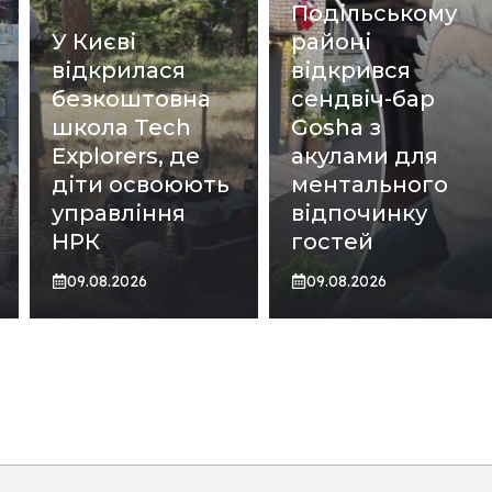
Подільському
У Києві
районі
відкрилася
відкрився
безкоштовна
сендвіч-бар
школа Tech
Gosha з
Explorers, де
акулами для
діти освоюють
ментального
управління
відпочинку
НРК
гостей
09.08.2026
09.08.2026