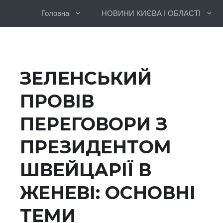
Перейти
Головна
НОВИНИ КИЄВА І ОБЛАСТІ
до
вмісту
ЗЕЛЕНСЬКИЙ
ПРОВІВ
ПЕРЕГОВОРИ З
ПРЕЗИДЕНТОМ
ШВЕЙЦАРІЇ В
ЖЕНЕВІ: ОСНОВНІ
ТЕМИ