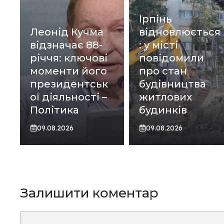
Ірпінь
Леонід Кучма
відновлюється
відзначає 88-
: у місті
річчя: ключові
повідомили
моменти його
про стан
президентськ
будівництва
ої діяльності –
житлових
Політика
будинків
09.08.2026
09.08.2026
Залишити коментар
Коментар