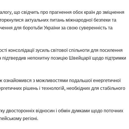
алогу, що свідчить про прагнення обох країн до зміцнення
ж торкнулися актуальних питань міжнародної безпеки та
ення для боротьби України за свою суверенність та
ті консолідації зусиль світової спільноти для посилення
ен підтвердив непохитну позицію Швейцарії щодо підтримки
ож ознайомився з можливостями подальшої енергетичної
гетичних рішень і технологій, необхідних для стабільного
ку двосторонніх відносин і обмін думками щодо поточних
пейському регіоні.