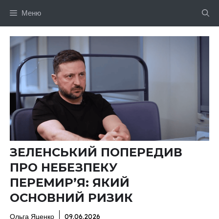
Перейти
Меню
до
вмісту
ЗЕЛЕНСЬКИЙ ПОПЕРЕДИВ
ПРО НЕБЕЗПЕКУ
ПЕРЕМИР’Я: ЯКИЙ
ОСНОВНИЙ РИЗИК
Ольга Яценко
09.06.2026