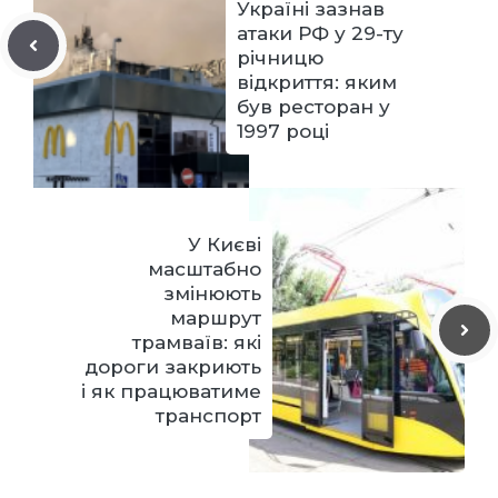
Україні зазнав
атаки РФ у 29-ту
річницю
відкриття: яким
був ресторан у
1997 році
У Києві
масштабно
змінюють
маршрут
трамваїв: які
дороги закриють
і як працюватиме
транспорт