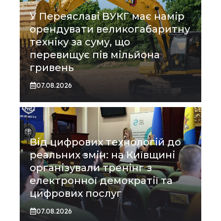
У Переяславі ВУКГ має намір
орендувати великогабаритну
техніку за суму, що
перевищує пів мільйона
гривень
07.08.2026
Від цифрових технологій до
реальних змін: на Київщині
організували тренінг з
електронної демократії та
цифрових послуг
07.08.2026