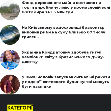
Фонд державного майна виставив на
торги виробничу лінію у промисловій зоні
Житомира за 1,5 млн грн
На Київському водосховищі браконьєр
виловив риби на суму близько 67 тисяч
гривень
Українка Кондратович здобула титул
чемпіонки світу з бразильського джиу-
джитсу
У Києві чоловік запускав сигнальні ракети
у подвір’ї житлового будинку: які можуть
бути наслідки
КАТЕГОРІЇ