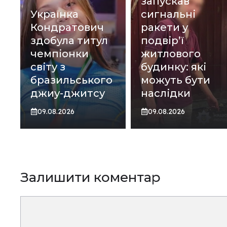
запускав
Українка
сигнальні
Кондратович
ракети у
здобула титул
подвір’ї
чемпіонки
житлового
світу з
будинку: які
бразильського
можуть бути
джиу-джитсу
наслідки
09.08.2026
09.08.2026
Залишити коментар
Коментар