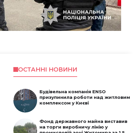
ОСТАННІ НОВИНИ
Будівельна компанія ENSO
призупинила роботи над житловим
комплексом у Києві
Фонд державного майна виставив
на торги виробничу лінію у
промисловій зоні Житомира за 1,5