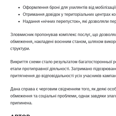
Оформлення броні для ухилянтів від мобілізації
Отримання довідок у територіальних центрах ко
Надання «нічних перепусток», які дозволяли пе
Зловмисник пропонував комплекс послуг, що дозволяли
обмеження, накладені воєнним станом, шляхом викори
структури.
Викриття схеми стало результатом багатосторонньої р
етапи протиправної діяльності. Затримано підозрюваног
притягнення до відповідальності усіх учасників кампані
Дана справа є черговим свідченням того, як деякі осо
обмеження та соціальні проблеми, однак завдяки злаг
припинена.