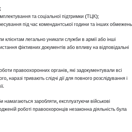
;
мплектування та соціальної підтримки (ТЦК);
ресування під час комендантської години та інших обмежень
 клієнтам легально уникати служби в армії або інші
стання фіктивних документів або впливу на відповідальні
оботи правоохоронних органів, які задокументували всі
о, наразі тривають слідчі дії для повного розслідування і
ї.
би намагаються заробляти, експлуатуючи військові
одженій роботі правоохоронців незаконна діяльність була