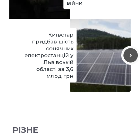
війни
Київстар
придбав шість
сонячних
електростанцій у
Львівській
області за 3,6
млрд грн
РІЗНЕ