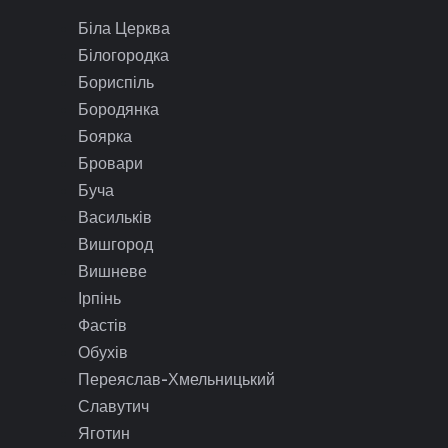
Біла Церква
Білогородка
Бориспіль
Бородянка
Боярка
Бровари
Буча
Васильків
Вишгород
Вишневе
Ірпінь
Фастів
Обухів
Переяслав-Хмельницький
Славутич
Яготин