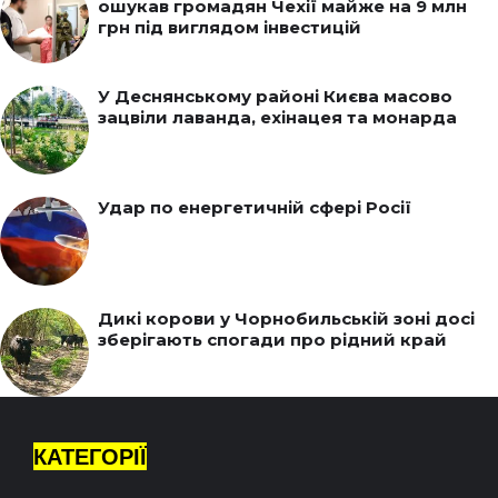
ошукав громадян Чехії майже на 9 млн
грн під виглядом інвестицій
У Деснянському районі Києва масово
зацвіли лаванда, ехінацея та монарда
Удар по енергетичній сфері Росії
Дикі корови у Чорнобильській зоні досі
зберігають спогади про рідний край
КАТЕГОРІЇ