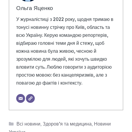
Ольга Яценко
У журналістиці з 2022 року, щодня тримаю в
тонусі новинну стрічку про Київ, область та
всю Україну. Керую командою репортерів,
відбираю головні теми дня й стежу, щоб
кожна новина була живою, чесною й
зрозумілою для людей, які хочуть швидко
вловити суть. Люблю говорити з аудиторією
простою мовою: без канцеляризмів, але з
повагою до фактів і контексту.
Категорії
Всі новини
,
Здоров’я та медицина
,
Новини
України