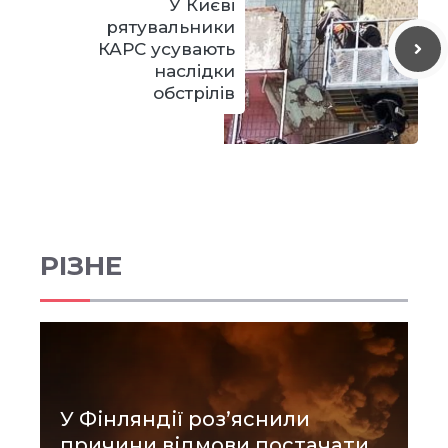
У Києві
рятувальники
КАРС усувають
наслідки
обстрілів
РІЗНЕ
У Фінляндії роз’яснили
причини відмови постачати