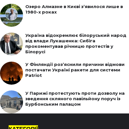
Озеро Алмазне в Києві з’явилося лише в
1980-х роках
Україна відокремлює білоруський народ
від влади Лукашенка: Сибіга
прокоментував річницю протестів у
Білорусі
У Фінляндії роз’яснили причини відмови
постачати Україні ракети для системи
Patriot
У Парижі протестують проти дозволу на
зведення скляного павільйону поруч із
Бурбонським палацом
КАТЕГОРІЇ