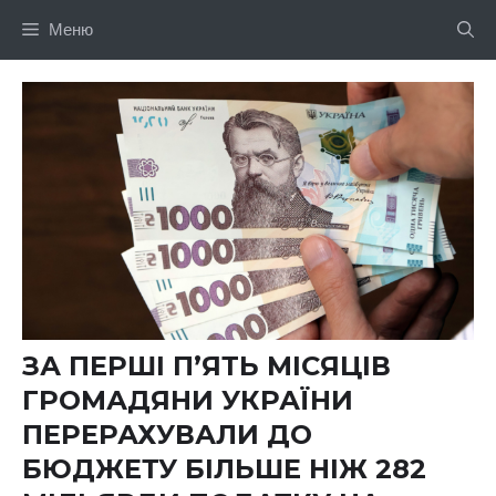
Перейти
Меню
до
вмісту
ЗА ПЕРШІ П’ЯТЬ МІСЯЦІВ
ГРОМАДЯНИ УКРАЇНИ
ПЕРЕРАХУВАЛИ ДО
БЮДЖЕТУ БІЛЬШЕ НІЖ 282