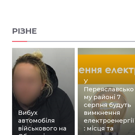
РІЗНЕ
У
Переяславсько
му районі 7
серпня будуть
Вибух
вимкнення
автомобіля
електроенергії
військового на
: місця та