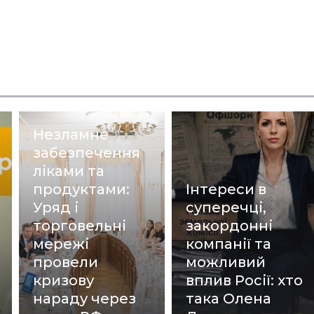
Незламне
забезпечення
ліками та
продуктами:
Інтереси в
Уряд і
суперечці,
торговельні
закордонні
мережі
компанії та
провели
можливий
кризову
вплив Росії: хто
нараду через
така Олена