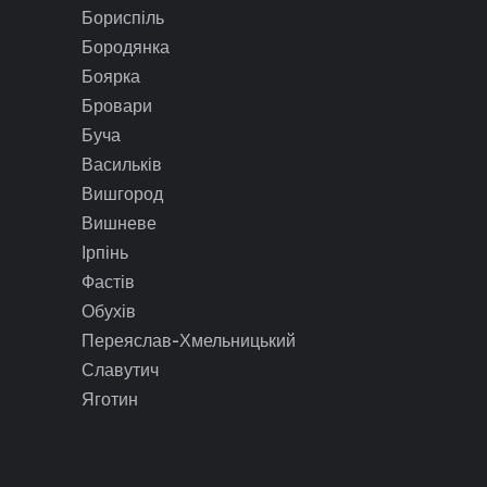
Бориспіль
Бородянка
Боярка
Бровари
Буча
Васильків
Вишгород
Вишневе
Ірпінь
Фастів
Обухів
Переяслав-Хмельницький
Славутич
Яготин