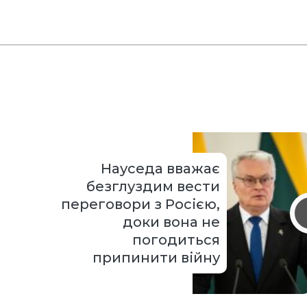
Науседа вважає
безглуздим вести
переговори з Росією,
доки вона не
погодиться
припинити війну