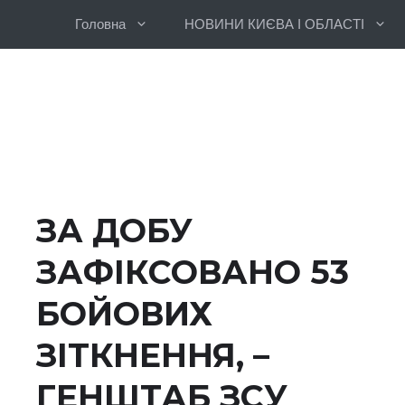
Перейти
Головна
НОВИНИ КИЄВА І ОБЛАСТІ
до
вмісту
ЗА ДОБУ
ЗАФІКСОВАНО 53
БОЙОВИХ
ЗІТКНЕННЯ, –
ГЕНШТАБ ЗСУ