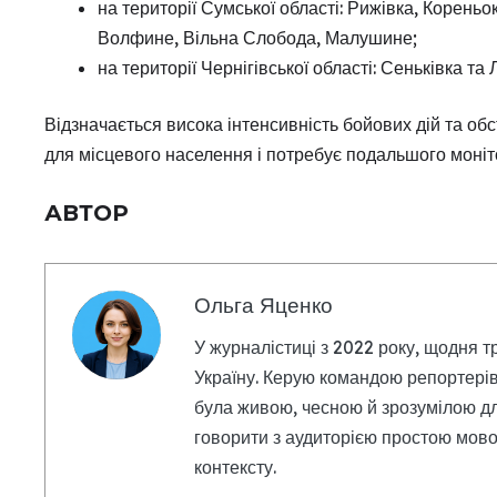
на території Сумської області: Рижівка, Кореньо
Волфине, Вільна Слобода, Малушине;
на території Чернігівської області: Сеньківка та 
Відзначається висока інтенсивність бойових дій та обс
для місцевого населення і потребує подальшого моніт
АВТОР
Ольга Яценко
У журналістиці з 2022 року, щодня т
Україну. Керую командою репортерів
була живою, чесною й зрозумілою дл
говорити з аудиторією простою мовою
контексту.