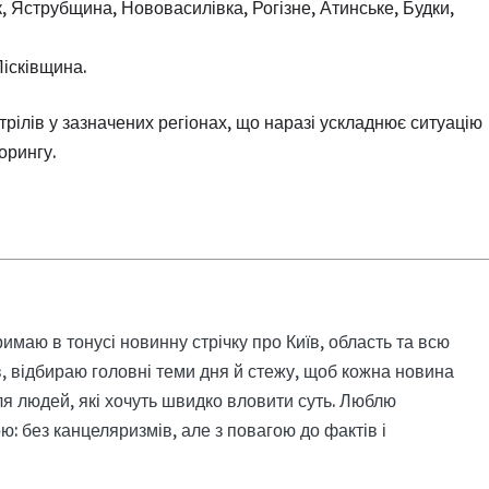
к, Яструбщина, Нововасилівка, Рогізне, Атинське, Будки,
Лісківщина.
трілів у зазначених регіонах, що наразі ускладнює ситуацію
орингу.
римаю в тонусі новинну стрічку про Київ, область та всю
, відбираю головні теми дня й стежу, щоб кожна новина
я людей, які хочуть швидко вловити суть. Люблю
: без канцеляризмів, але з повагою до фактів і