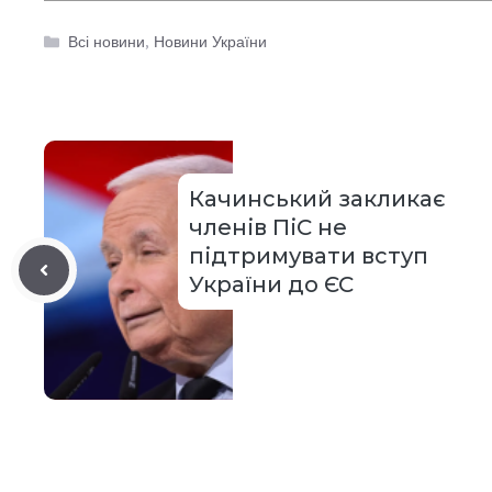
Категорії
Всі новини
,
Новини України
Качинський закликає
членів ПіС не
підтримувати вступ
України до ЄС