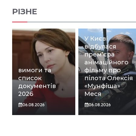
РІЗНЕ
У Києві
відбулася
прем’єра
анімаційного
вимоги та
фільму про
список
пілота Олексія
документів
«Мунфіша»
2026
Меся
06.08.2026
06.08.2026