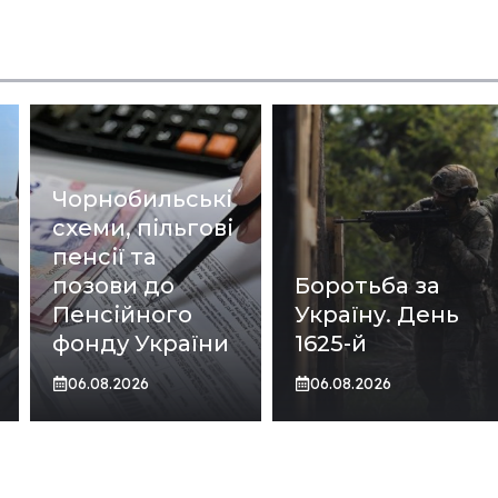
Чорнобильські
схеми, пільгові
пенсії та
позови до
Боротьба за
Пенсійного
Україну. День
фонду України
1625-й
06.08.2026
06.08.2026