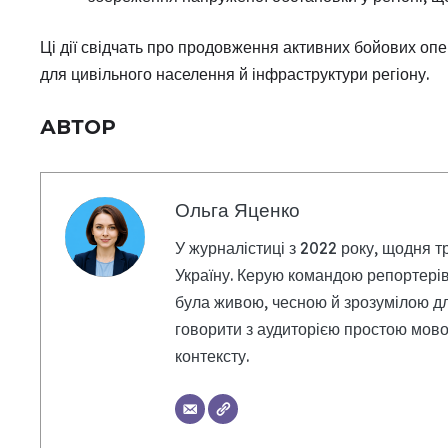
Ці дії свідчать про продовження активних бойових опер
для цивільного населення й інфраструктури регіону.
АВТОР
Ольга Яценко
У журналістиці з 2022 року, щодня т
Україну. Керую командою репортерів
була живою, чесною й зрозумілою дл
говорити з аудиторією простою мовою
контексту.