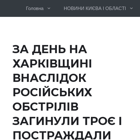
Перейти
Головна
НОВИНИ КИЄВА І ОБЛАСТІ
до
вмісту
ЗА ДЕНЬ НА
ХАРКІВЩИНІ
ВНАСЛІДОК
РОСІЙСЬКИХ
ОБСТРІЛІВ
ЗАГИНУЛИ ТРОЄ І
ПОСТРАЖДАЛИ