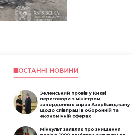
ОСТАННІ НОВИНИ
Зеленський провів у Києві
переговори з міністром
закордонних справ Азербайджану
щодо співпраці в оборонній та
економічній сферах
Мінкульт заявляє про знищення
росією 1990 пам’яток культури та