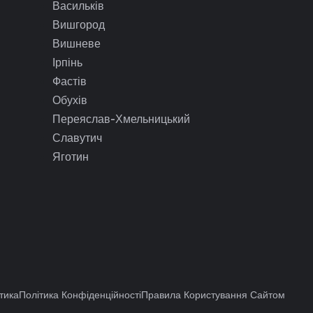
Васильків
Вишгород
Вишневе
Ірпінь
Фастів
Обухів
Переяслав-Хмельницький
Славутич
Яготин
тика
Політика Конфіденційності
Правила Користування Сайтом