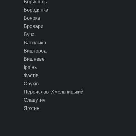
Бориспіль
Бородянка
Боярка
Бровари
Буча
Васильків
Вишгород
Вишневе
Ірпінь
Фастів
Обухів
Переяслав-Хмельницький
Славутич
Яготин