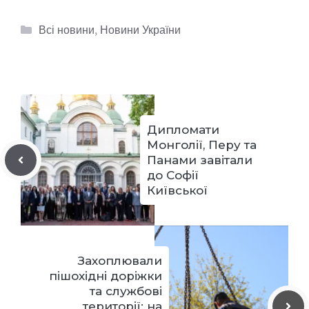
Категорії
Всі новини
,
Новини України
Дипломати
Монголії, Перу та
Панами завітали
до Софії
Київської
Захоплювали
пішохідні доріжки
та службові
території: на