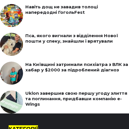
Навіть дощ не завадив толоці
напередодні ГогольFest
Пса, якого вигнали з відділення Нової
пошти у спеку, знайшли і врятували
На Київщині затримали психіатра з ВЛК за
хабар у $2000 за підроблений діагноз
Uklon завершив свою першу угоду злиття
та поглинання, придбавши компанію e-
Wings
КАТЕГОРІЇ