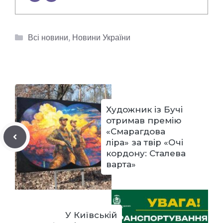
Категорії
Всі новини
,
Новини України
Художник із Бучі
отримав премію
«Смарагдова
ліра» за твір «Очі
кордону: Сталева
варта»
У Київській