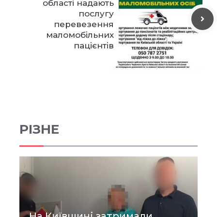
області надають
послугу
перевезення
маломобільних
пацієнтів
РІЗНЕ
На Київщині затримали