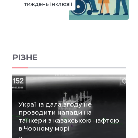
тиждень інклюзії
РІЗНЕ
Україна дала згоду не
проводити напади на
танкери з казахською нафтою
в Чорному морі