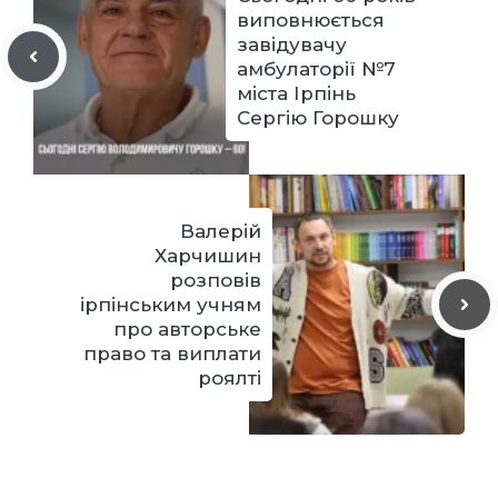
виповнюється
завідувачу
амбулаторії №7
міста Ірпінь
Сергію Горошку
Валерій
Харчишин
розповів
ірпінським учням
про авторське
право та виплати
роялті