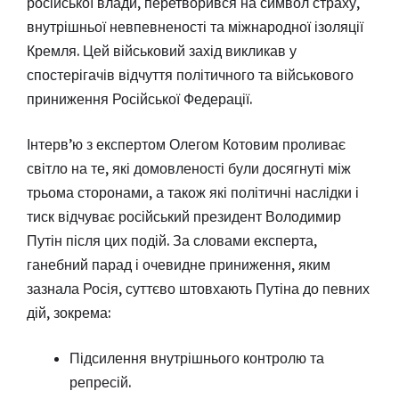
російської влади, перетворився на символ страху,
внутрішньої невпевненості та міжнародної ізоляції
Кремля. Цей військовий захід викликав у
спостерігачів відчуття політичного та військового
приниження Російської Федерації.
Інтерв’ю з експертом Олегом Котовим проливає
світло на те, які домовленості були досягнуті між
трьома сторонами, а також які політичні наслідки і
тиск відчуває російський президент Володимир
Путін після цих подій. За словами експерта,
ганебний парад і очевидне приниження, яким
зазнала Росія, суттєво штовхають Путіна до певних
дій, зокрема:
Підсилення внутрішнього контролю та
репресій.