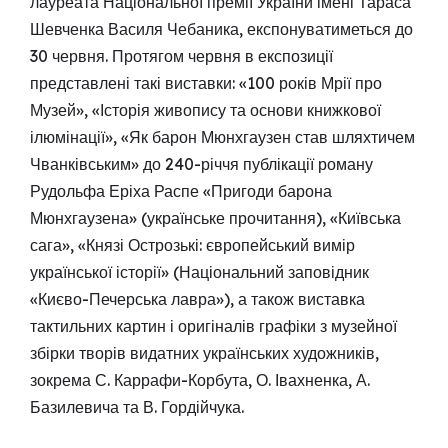
лауреата Національної премії України імені Тараса
Шевченка Василя Чебаника, експонуватиметься до
30 червня. Протягом червня в експозиції
представлені такі виставки: «100 років Мрії про
Музей», «Історія живопису та основи книжкової
ілюмінації», «Як барон Мюнхгаузен став шляхтичем
Чванківським» до 240-річчя публікації роману
Рудольфа Еріха Распе «Пригоди барона
Мюнхгаузена» (українське прочитання), «Київська
сага», «Князі Острозькі: європейський вимір
української історії» (Національний заповідник
«Києво-Печерська лавра»), а також виставка
тактильних картин і оригіналів графіки з музейної
збірки творів видатних українських художників,
зокрема С. Каррафи-Корбута, О. Івахненка, А.
Базилевича та В. Гордійчука.