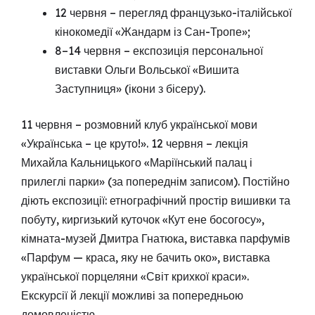
12 червня – перегляд французько-італійської
кінокомедії «Жандарм із Сан-Тропе»;
8–14 червня – експозиція персональної
виставки Ольги Вольської «Вишита
Заступниця» (ікони з бісеру).
11 червня – розмовний клуб української мови
«Українська – це круто!». 12 червня – лекція
Михайла Кальницького «Маріїнський палац і
прилеглі парки» (за попереднім записом). Постійно
діють експозиції: етнографічний простір вишивки та
побуту, киргизький куточок «Кут ене босогосу»,
кімната-музей Дмитра Гнатюка, виставка парфумів
«Парфум — краса, яку не бачить око», виставка
української порцеляни «Світ крихкої краси».
Екскурсії й лекції можливі за попередньою
домовленістю.