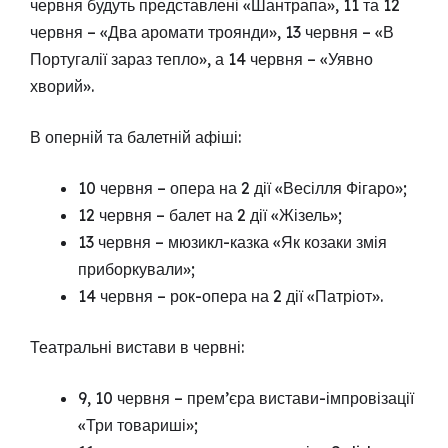
червня будуть представлені «Шантрапа», 11 та 12
червня – «Два аромати троянди», 13 червня – «В
Португалії зараз тепло», а 14 червня – «Уявно
хворий».
В оперній та балетній афіші:
10 червня – опера на 2 дії «Весілля Фігаро»;
12 червня – балет на 2 дії «Жізель»;
13 червня – мюзикл-казка «Як козаки змія
приборкували»;
14 червня – рок-опера на 2 дії «Патріот».
Театральні вистави в червні:
9, 10 червня – прем’єра вистави-імпровізації
«Три товариші»;