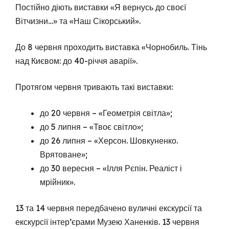
Постійно діють виставки «Я вернусь до своєї
Вітчизни…» та «Наш Сікорський».
До 8 червня проходить виставка «Чорнобиль. Тінь
над Києвом: до 40-річчя аварії».
Протягом червня тривають такі виставки:
до 20 червня – «Геометрія світла»;
до 5 липня – «Твоє світло»;
до 26 липня – «Херсон. Шовкуненко.
Врятоване»;
до 30 вересня – «Ілля Рєпін. Реаліст і
мрійник».
13 та 14 червня передбачено вуличні екскурсії та
екскурсії інтер’єрами Музею Ханенків. 13 червня