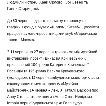
Людмили Ястреб, Хани Орлової, Зої Север та
Ганни Старицької.
До 30 червня відкрито виставку живопису та
графіки з фондів Музею «Шолом, Києве!». Щосуботи
працює науково-просвітницький клуб «Єврейський
танок – Махол».
З 11 червня по 27 вересня триватиме міжмузейний
виставковий проєкт «Династія Кричевських»,
присвячений 100-річчю Катерини Кричевської-
Росандіч та 125-річчю Василя Кричевського
(молодшого). 13 червня відбудеться майстер-клас із
колажування в межах проєкту «Музейна
майстерня». 14 червня – лекція Наталії Васюри про
Анну Стен, авторки книги «Анна Стен. Невідома
історія першої української зірки Голлівуду».