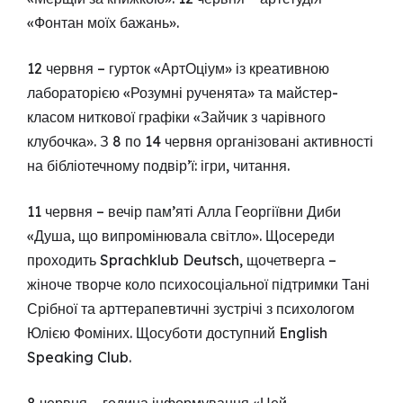
«Фонтан моїх бажань».
12 червня – гурток «АртОціум» із креативною
лабораторією «Розумні рученята» та майстер-
класом ниткової графіки «Зайчик з чарівного
клубочка». З 8 по 14 червня організовані активності
на бібліотечному подвір’ї: ігри, читання.
11 червня – вечір пам’яті Алла Георгіївни Диби
«Душа, що випромінювала світло». Щосереди
проходить Sprachklub Deutsch, щочетверга –
жіноче творче коло психосоціальної підтримки Тані
Срібної та арттерапевтичні зустрічі з психологом
Юлією Фоміних. Щосуботи доступний English
Speaking Club.
8 червня – година інформування «Цей