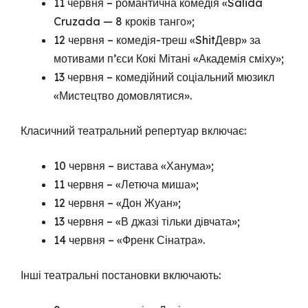
11 червня – романтична комедія «Salida
Cruzada — 8 кроків танго»;
12 червня – комедія-треш «ShitДевр» за
мотивами п’єси Кокі Мітані «Академія сміху»;
13 червня – комедійний соціальний мюзикл
«Мистецтво домовлятися».
Класичний театральний репертуар включає:
10 червня – вистава «Ханума»;
11 червня – «Летюча миша»;
12 червня – «Дон Жуан»;
13 червня – «В джазі тільки дівчата»;
14 червня – «Френк Сінатра».
Інші театральні постановки включають: