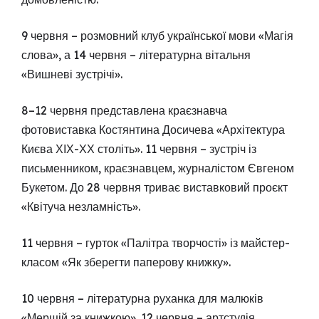
9 червня – розмовний клуб української мови «Магія
слова», а 14 червня – літературна вітальня
«Вишневі зустрічі».
8–12 червня представлена краєзнавча
фотовиставка Костянтина Досичева «Архітектура
Києва ХІХ-ХХ століть». 11 червня – зустріч із
письменником, краєзнавцем, журналістом Євгеном
Букетом. До 28 червня триває виставковий проєкт
«Квітуча незламність».
11 червня – гурток «Палітра творчості» із майстер-
класом «Як зберегти паперову книжку».
10 червня – літературна руханка для малюків
«Мерщій за книжкою». 12 червня – артстудія