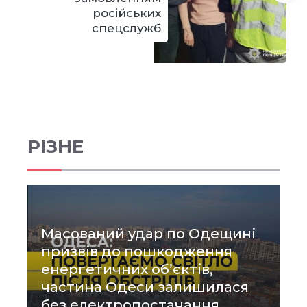
російських
спецслужб
РІЗНЕ
Масований удар по Одещині
призвів до пошкодження
енергетичних об’єктів,
частина Одеси залишилася
без електропостачання