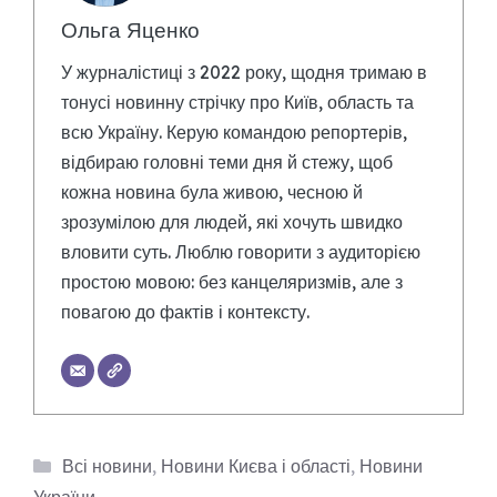
Ольга Яценко
У журналістиці з 2022 року, щодня тримаю в
тонусі новинну стрічку про Київ, область та
всю Україну. Керую командою репортерів,
відбираю головні теми дня й стежу, щоб
кожна новина була живою, чесною й
зрозумілою для людей, які хочуть швидко
вловити суть. Люблю говорити з аудиторією
простою мовою: без канцеляризмів, але з
повагою до фактів і контексту.
Категорії
Всі новини
,
Новини Києва і області
,
Новини
України