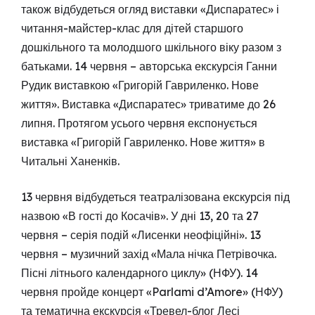
також відбудеться огляд виставки «Диспаратес» і
читання-майстер-клас для дітей старшого
дошкільного та молодшого шкільного віку разом з
батьками. 14 червня – авторська екскурсія Ганни
Рудик виставкою «Григорій Гавриленко. Нове
життя». Виставка «Диспаратес» триватиме до 26
липня. Протягом усього червня експонується
виставка «Григорій Гавриленко. Нове життя» в
Читальні Ханенків.
13 червня відбудеться театралізована екскурсія під
назвою «В гості до Косачів». У дні 13, 20 та 27
червня – серія подій «Лисенки неофіційні». 13
червня – музичний захід «Мала нічка Петрівочка.
Пісні літнього календарного циклу» (НФУ). 14
червня пройде концерт «Parlami d’Amore» (НФУ)
та тематична екскурсія «Тревел-блог Лесі