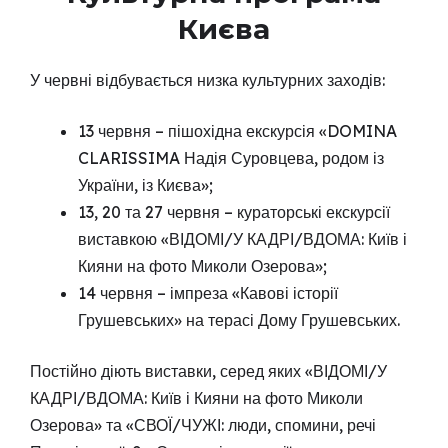
Києва
У червні відбувається низка культурних заходів:
13 червня – пішохідна екскурсія «DOMINA
CLARISSIMA Надія Суровцева, родом із
України, із Києва»;
13, 20 та 27 червня – кураторські екскурсії
виставкою «ВІДОМІ/У КАДРІ/ВДОМА: Київ і
Кияни на фото Миколи Озерова»;
14 червня – імпреза «Кавові історії
Грушевських» на терасі Дому Грушевських.
Постійно діють виставки, серед яких «ВІДОМІ/У
КАДРІ/ВДОМА: Київ і Кияни на фото Миколи
Озерова» та «СВОЇ/ЧУЖІ: люди, спомини, речі