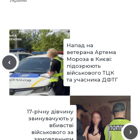
Напад на
ветерана Артема
Мороза в Києві:
підозрюють
військового ТЦК
та учасника ДФТГ
17-річну дівчину
звинувачують у
вбивстві
військового за
замовленням