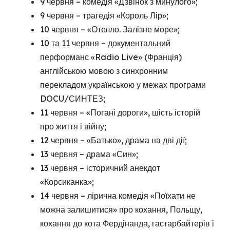
9 червня – комедія «Дзвінок з минулого»;
9 червня – трагедія «Король Лір»;
10 червня – «Отелло. Залізне море»;
10 та 11 червня – документальний
перформанс «Radio Live» (Франція)
англійською мовою з синхронним
перекладом українською у межах програми
DOCU/СИНТЕЗ;
11 червня – «Погані дороги», шість історій
про життя і війну;
12 червня – «Батько», драма на дві дії;
13 червня – драма «Син»;
13 червня – історичний анекдот
«Корсиканка»;
14 червня – лірична комедія «Поїхати не
можна залишитися» про кохання, Польщу,
кохання до кота Фердінанда, гастарбайтерів і