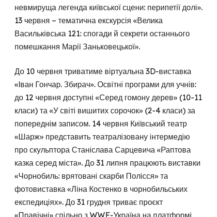
невмируща легенда київської сцени: перипетії долі».
13 червня – тематична екскурсія «Велика
Васильківська 121: спогади й секрети останнього
помешкання Марії Заньковецької».
До 10 червня триватиме віртуальна 3D-виставка
«Іван Гончар. Збирач». Освітні програми для учнів:
до 12 червня доступні «Серед гомону дерев» (10-11
класи) та «У світі вишитих сорочок» (2-4 класи) за
попереднім записом. 14 червня Київський театр
«Шарж» представить театралізовану інтермедію
про скульптора Станіслава Сарцевича «Раптова
казка серед міста». До 31 липня працюють виставки
«Чорнобиль: врятовані скарби Полісся» та
фотовиставка «Ліна Костенко в чорнобильських
експедиціях». До 31 грудня триває проєкт
«Правічні» спільно з WWF-Україна на платформі