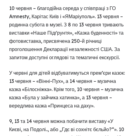
10 червня – благодійна середа у співпраці з ГО
Amnesty, Карітас Київ і «ЯМаріуполь». 13 червня –
родинна субота в музеї. З 8 по 13 червня тривають
виставки «Наше Підґрунтя», «Казка буденності» та
фотовиставка, присвячена 250-й річниці
проголошення Декларації незалежності США. За
запитом доступні оглядові та тематичні екскурсії.
У червні для дітей відбуватимуться прем’єри казок:
13 червня – «Вінні-Пух», а 14 червня – музична
казка «Білосніжка». Крім того, 10 червня – музична
казка «Була у зайчика хатинка», а 13 червня –
вередлива казка «Принцеса на даху».
9, 13 та 14 червня можна побачити виставу «У
Києві, на Подолі.., або „Гдє ві сохнітє бєльйо?“». 10