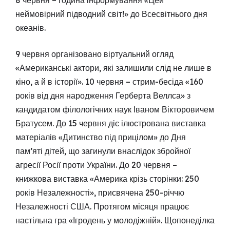
неймовірний підводний світ!» до Всесвітнього дня
океанів.
9 червня організовано віртуальний огляд
«Американські актори, які залишили слід не лише в
кіно, а й в історії». 10 червня – стрим-бесіда «160
років від дня народження Герберта Веллса» з
кандидатом філологічних наук Іваном Вікторовичем
Братусем. До 15 червня діє ілюстрована виставка
матеріалів «Дитинство під прицілом» до Дня
пам’яті дітей, що загинули внаслідок збройної
агресії Росії проти України. До 20 червня –
книжкова виставка «Америка крізь сторінки: 250
років Незалежності», присвячена 250-річчю
Незалежності США. Протягом місяця працює
настільна гра «Ігродень у молодіжній». Щопонеділка