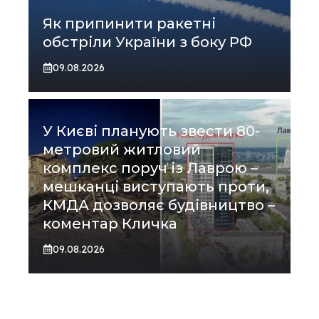
Як припинити ракетні
обстріли України з боку РФ
09.08.2026
У Києві планують звести 80-
метровий житловий
комплекс поруч із Лаврою –
мешканці виступають проти,
КМДА дозволяє будівництво –
коментар Кличка
09.08.2026