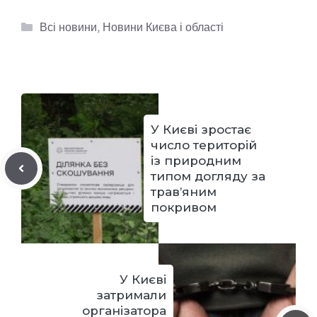
Категорії
Всі новини
,
Новини Києва і області
У Києві зростає
число територій
із природним
типом догляду за
трав’яним
покривом
У Києві
затримали
організатора