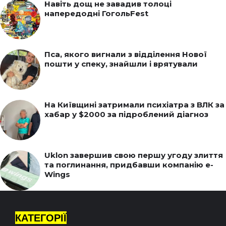
Навіть дощ не завадив толоці
напередодні ГогольFest
Пса, якого вигнали з відділення Нової
пошти у спеку, знайшли і врятували
На Київщині затримали психіатра з ВЛК за
хабар у $2000 за підроблений діагноз
Uklon завершив свою першу угоду злиття
та поглинання, придбавши компанію e-
Wings
КАТЕГОРІЇ