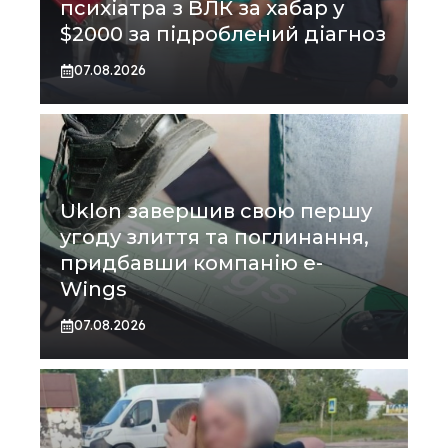
психіатра з ВЛК за хабар у
$2000 за підроблений діагноз
07.08.2026
Uklon завершив свою першу
угоду злиття та поглинання,
придбавши компанію e-
Wings
07.08.2026