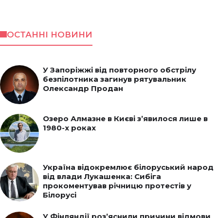
ОСТАННІ НОВИНИ
У Запоріжжі від повторного обстрілу
безпілотника загинув рятувальник
Олександр Продан
Озеро Алмазне в Києві з’явилося лише в
1980-х роках
Україна відокремлює білоруський народ
від влади Лукашенка: Сибіга
прокоментував річницю протестів у
Білорусі
У Фінляндії роз’яснили причини відмови