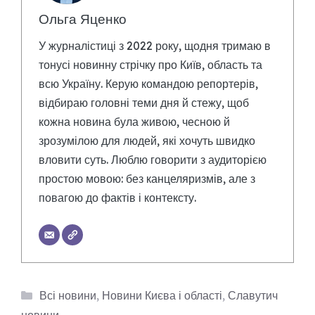
Ольга Яценко
У журналістиці з 2022 року, щодня тримаю в
тонусі новинну стрічку про Київ, область та
всю Україну. Керую командою репортерів,
відбираю головні теми дня й стежу, щоб
кожна новина була живою, чесною й
зрозумілою для людей, які хочуть швидко
вловити суть. Люблю говорити з аудиторією
простою мовою: без канцеляризмів, але з
повагою до фактів і контексту.
Категорії
Всі новини
,
Новини Києва і області
,
Славутич
новини