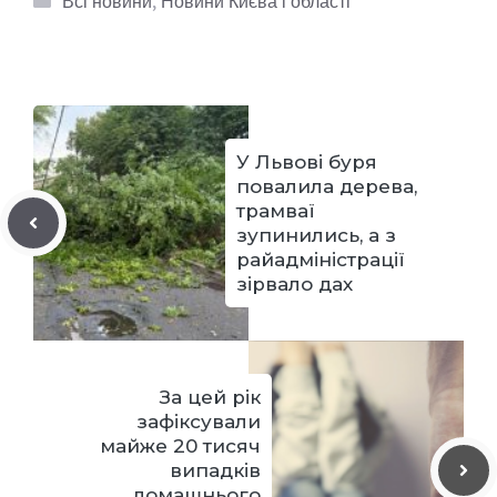
Всі новини
,
Новини Києва і області
У Львові буря
повалила дерева,
трамваї
зупинились, а з
райадміністрації
зірвало дах
За цей рік
зафіксували
майже 20 тисяч
випадків
домашнього