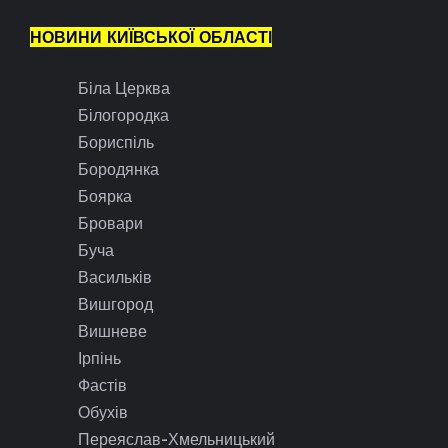
НОВИНИ КИЇВСЬКОЇ ОБЛАСТІ
Біла Церква
Білогородка
Бориспіль
Бородянка
Боярка
Бровари
Буча
Васильків
Вишгород
Вишневе
Ірпінь
Фастів
Обухів
Переяслав-Хмельницький