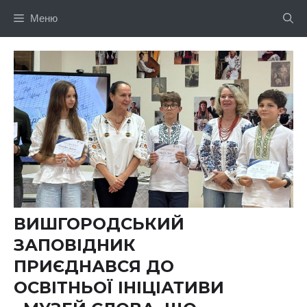
Перейти
Меню
до
вмісту
ВИШГОРОДСЬКИЙ
ЗАПОВІДНИК
ПРИЄДНАВСЯ ДО
ОСВІТНЬОЇ ІНІЦІАТИВИ